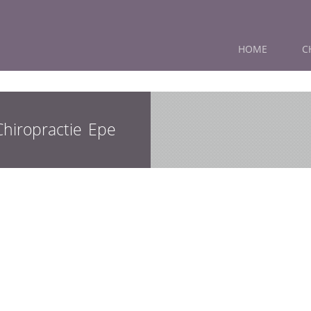
HOME
C
hiropractie Epe